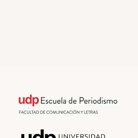
Fact-Checking
¿La Constitución actual no se puede
modificar? | FALSO
Por
Antonia Flores y Rocío Romero