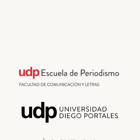
Fact-Checking
¿Verdadero, falso o impreciso?: Fact
Checking al Debate Presidencial Anatel
2021
Por
Vergara 240 y Mala Espina Check