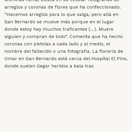
arreglos y coronas de flores que ha confeccionado.
“Hacemos arreglos para lo que salga, pero allá en
San Bernardo se mueve más porque en el lugar
donde estoy hay muchos traficantes (…). Muere
alguien y compran de todo”. Comenta que ha hecho
coronas con pistolas a cada lado y al medio, el
nombre del fallecido o una fotografía. La florería de
Omar en San Bernardo está cerca del Hospital El Pino,
donde suelen llegar heridos a bala tras
enfrentamientos entre bandas rivales. Dice que se da
cuenta cuando los clientes son personas que
pertenecen al mundo delictual.
− Se nota altiro, como andan vestidos, cadenas de
oro, los medios autos, sacan así un turro de puros
billetes de mil pesos.