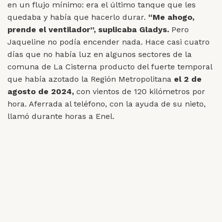
en un flujo mínimo: era el último tanque que les
quedaba y había que hacerlo durar.
“Me ahogo,
prende el ventilador”, suplicaba Gladys.
Pero
Jaqueline no podía encender nada. Hace casi cuatro
días que no había luz en algunos sectores de la
comuna de La Cisterna producto del fuerte temporal
que había azotado la Región Metropolitana
el 2 de
agosto de 2024,
con vientos de 120 kilómetros por
hora. Aferrada al teléfono, con la ayuda de su nieto,
llamó durante horas a Enel.
Nunca obtuvo respuesta.
Cuando la empresa al fin llegó con los equipos,
Gladys Espinoza agonizaba en el hospital Barros
Luco.
No fue el único caso. La Superintendencia de
Electricidad y Combustibles (SEC) informó que
habían fallecido otros dos electrodependientes