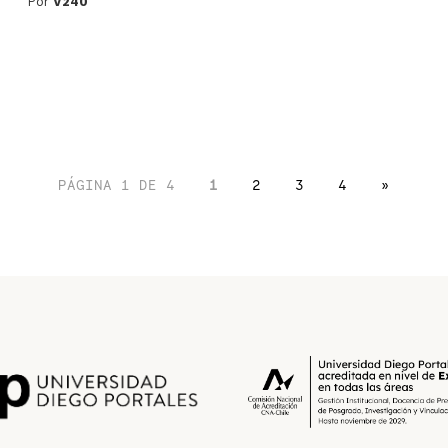
Por
V240
PÁGINA 1 DE 4
1
2
3
4
»