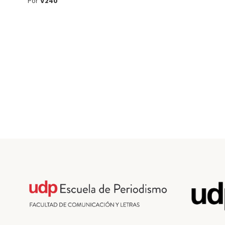
Por
V240