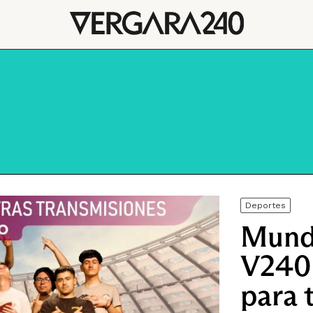
Deportes
Mundi
V240 
para 