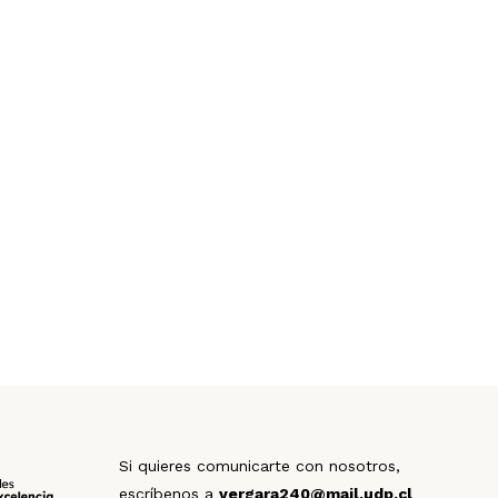
Si quieres comunicarte con nosotros,
escríbenos a
vergara240@mail.udp.cl