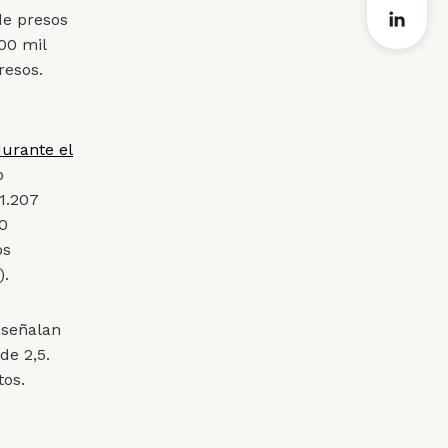
e presos
00 mil
resos.
urante el
o
1.207
00
os
).
s señalan
de 2,5.
tos.