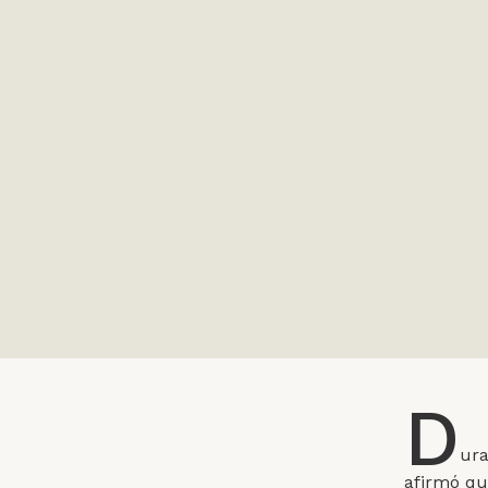
D
ura
afirmó qu