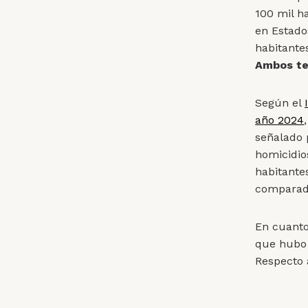
100 mil h
en Estado
habitante
Ambos te
Según el
año 2024
señalado 
homicidio
habitante
comparada
En cuanto
que hubo 
Respecto 