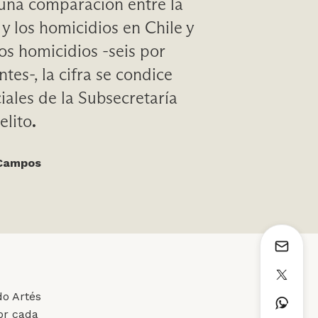
una comparación entre la
 y los homicidios en Chile y
os homicidios -seis por
tes-, la cifra se condice
ciales de la Subsecretaría
elito
.
 Campos
do Artés
or cada