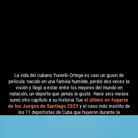
La vida del cubano Yunerki Ortega es casi un guion de
película: nacido en una familia humilde, perdió dos veces la
visión y llegó a estar entre los mejores del mundo en
natación, un deporte que jamás le gustó. Hace seis meses
sumó otro capítulo a su historia: fue
el último en fugarse
de los Juegos de Santiago 2023
y el caso más insólito de
los 11 deportistas de Cuba que huyeron durante la
competencia
V240
conversó con él de su vida y de su improbable fuga.
También de su compleja sobrevida en Chile, sin apoyo