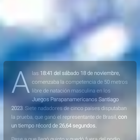
A
las
18:41 del sábado 18 de noviembre,
comenzaba la competencia de 50 metros
libre de natación masculina en los
Juegos Parapanamericanos Santiago
2023
. Siete nadadores de cinco países disputaban
la prueba, que ganó el representante de Brasil,
con
un tiempo récord de 26,64 segundos.
Pese a que
llegó quinto
y quedó fuera del podio,