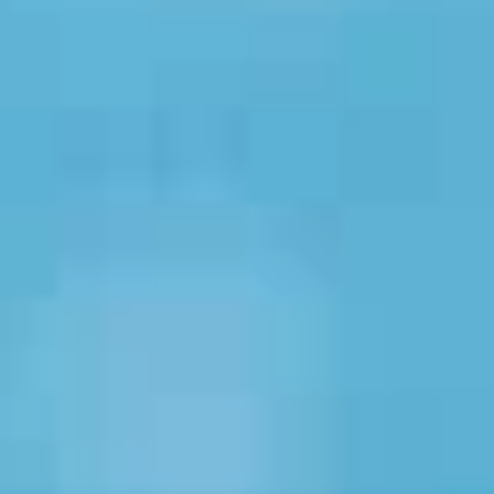
económico para entrenar y sin un lugar fijo donde vivir.
Por
Francisco González y Juan José Leyton |
Fotografías
:
Jesús Martínez