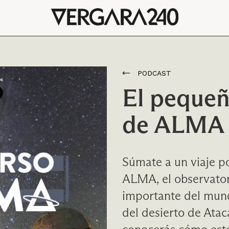
PODCAST
El pequeñ
de ALMA
Súmate a un viaje p
ALMA, el observato
importante del mund
del desierto de Ata