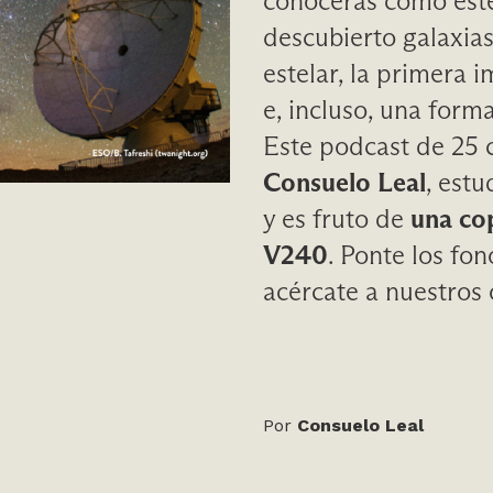
conocerás cómo este
descubierto galaxia
estelar, la primera
e, incluso, una form
Este podcast de 25 
Consuelo Leal
, est
y es fruto de
una co
V240
. Ponte los fon
acércate a nuestros
Por
Consuelo Leal