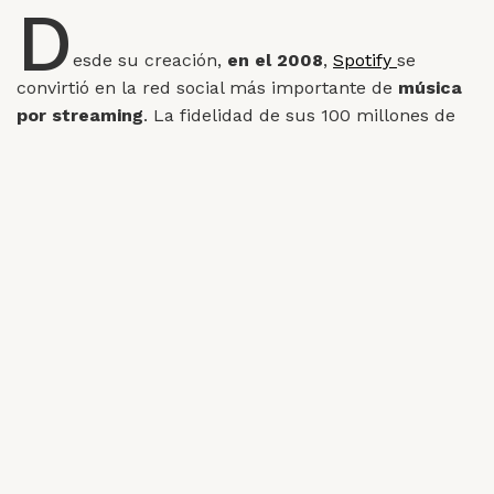
D
esde su creación,
en el 2008
,
Spotify
se
convirtió en la red social más importante de
música
por streaming
. La fidelidad de sus 100 millones de
usuarios, se debe al conocimiento que tiene Spotify
de su consumo musical.
No solo se trata de saber
qué es lo último que escucharon
y bombardear a
los fans de canciones de artistas similares, sino que
buscan ir mucho más allá, conocer tendencias o
cómo en un mismo país, algunas ciudades pueden
ser rockeras y otras cumbiancheras.
Caras vemos, Emojis no sabemos
Para los viudos de
MSN
“Emoticon”, para los más
modernos “Emojis”. Se trata de las caras e íconos
usados para
expresar emociones en la red
. ¿Tienes
un favorito?, Spotify detectó cuáles son
los más