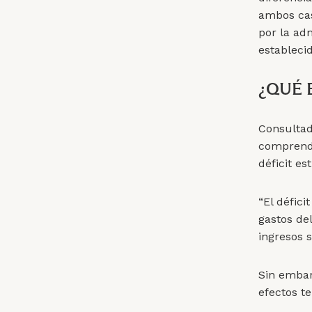
ambos cas
por la adm
estableci
¿QUÉ 
Consultad
comprender
déficit es
“El défici
gastos de
ingresos s
Sin embar
efectos t