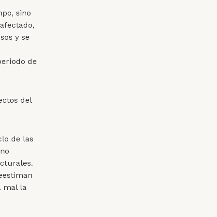
mpo, sino
 afectado,
sos y se
período de
ectos del
clo de las
 no
cturales.
reestiman
 mal la