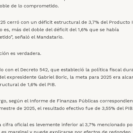
oble de lo comprometido.
025 cerró con un déficit estructural de 3,7% del Producto 
o es, más del doble del déficit del 1,6% que se había
ido”, señaló el Mandatario.
ción es verdadera.
 con el Decreto 542, que estableció la política fiscal dur
del expresidente Gabriel Boric, la meta para 2025 era alc
tructural de 1,6% del PIB.
go, según el Informe de Finanzas Públicas correspondient
mestre de 2025, el resultado efectivo fue de 3,55% del PIB
 cifra oficial es levemente inferior al 3,7% mencionado por
a es marginal y puede explicarse por efectos de redondeo.