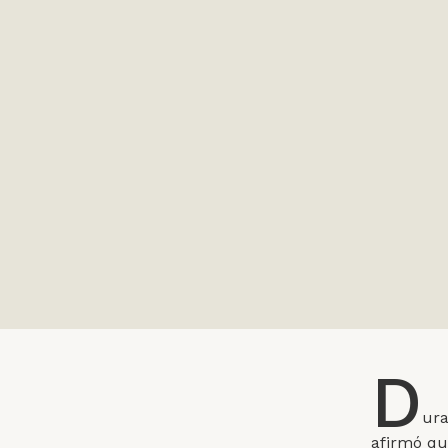
D
ura
afirmó que