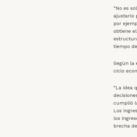
“No es so
ajustarlo 
por ejemp
obtiene e
estructur
tiempo del
Según la e
ciclo eco
“La idea q
decisione
cumplió l
Los ingre
los ingre
brecha del