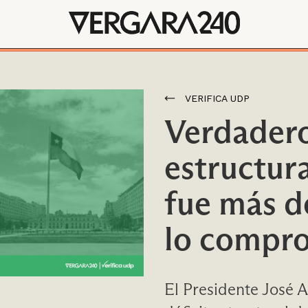
VERIFICA UDP
Verdadero:
estructur
fue más d
lo compr
El Presidente José A