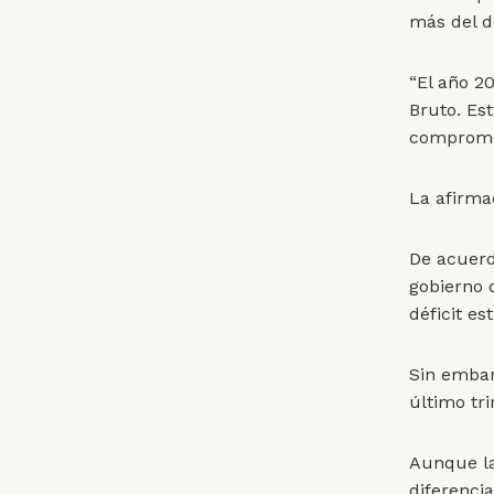
más del d
“El año 2
Bruto. Est
compromet
La afirma
De acuerdo
gobierno 
déficit es
Sin embar
último tri
Aunque la
diferenci