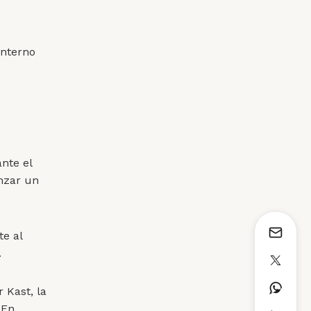
Interno
ante el
anzar un
e al
.
 Kast, la
 En