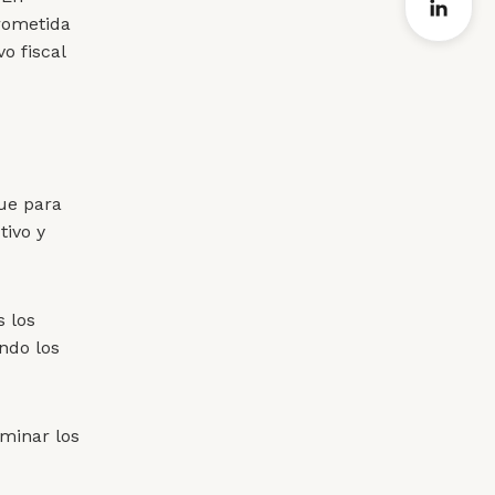
rometida
o fiscal
que para
tivo y
s los
ndo los
iminar los