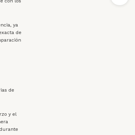
de con los
ncia, ya
exacta de
mparación
ias de
rzo y el
nera
 durante