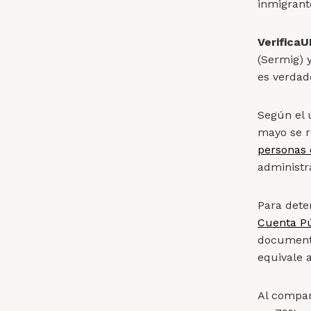
inmigrante
Verifica
(Sermig) y
es verdad
Según el 
mayo se r
personas
administr
Para dete
Cuenta Pú
documento
equivale 
Al compa