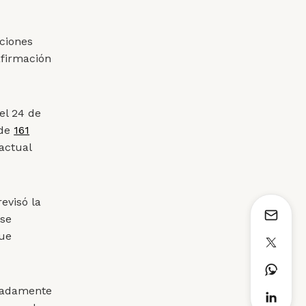
aciones
afirmación
 el 24 de
 de
161
actual
evisó la
ese
que
madamente