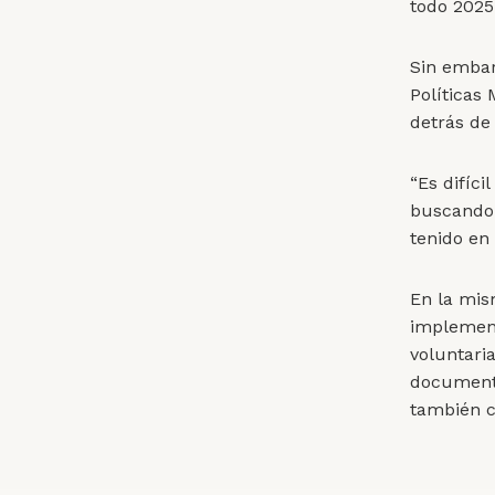
todo 2025
Sin embar
Políticas 
detrás de 
“Es difíci
buscando 
tenido en 
En la mis
implementa
voluntari
documenta
también c