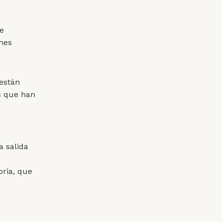
de
ones
 están
s que han
a salida
ria, que