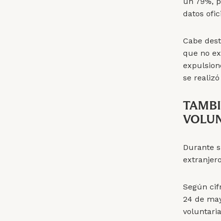
un 79%, p
datos ofic
Cabe dest
que no ex
expulsion
se realiz
TAMBI
VOLUN
Durante s
extranjer
Según cifr
24 de may
voluntaria