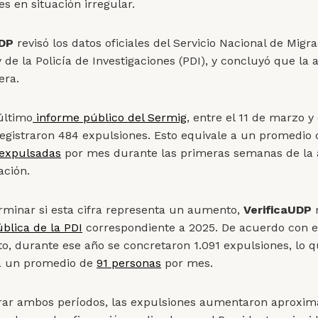
s en situación irregular.
UDP
revisó los datos oficiales del Servicio Nacional de Migr
 de la Policía de Investigaciones (PDI), y concluyó que la 
era.
último
informe público del Sermig
, entre el 11 de marzo y
egistraron 484 expulsiones. Esto equivale a un promedio
 expulsadas
por mes durante las primeras semanas de la 
ación.
rminar si esta cifra representa un aumento,
VerificaUDP
r
blica de la PDI
correspondiente a 2025. De acuerdo con 
, durante ese año se concretaron 1.091 expulsiones, lo 
a un promedio de
91 personas
por mes.
rar ambos períodos, las expulsiones aumentaron aproxi