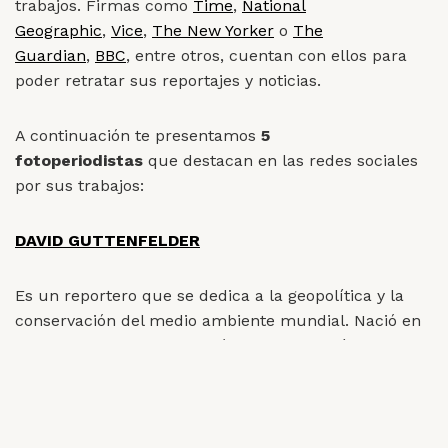
trabajos. Firmas como
Time
,
National
Geographic
,
Vice
,
The New Yorker
o
The
Guardian
,
BBC
, entre otros, cuentan con ellos para
poder retratar sus reportajes y noticias.
A continuación te presentamos
5
fotoperiodistas
que destacan en las redes sociales
por sus trabajos:
DAVID GUTTENFELDER
Es un reportero que se dedica a la geopolítica y la
conservación del medio ambiente mundial. Nació en
Estados Unidos y se graduó de Antropología Cultural,
Estudios Africanos y Periodismo en la
Universidad de
Iowa.
Comenzó como profesional independiente
(freelancer) en el este de África. Entre sus lenguas,
destaca el dominio del swahili, que aprendió en