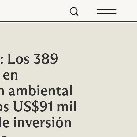
: Los 389
 en
n ambiental
os US$91 mil
de inversión