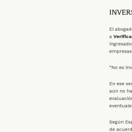
INVER
El abogad
a
Verific
ingresado
empresas 
“No es inv
En ese se
aún no ha
evaluació
eventuale
Según Espi
de acuerd