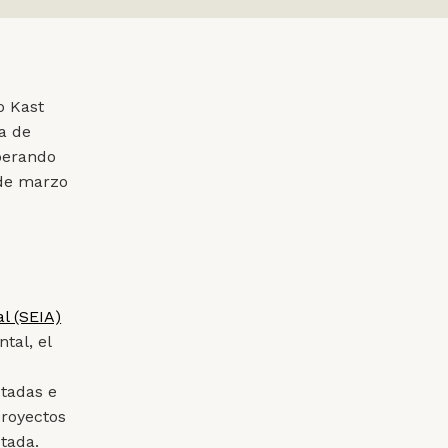
o Kast
a de
perando
 de marzo
l (SEIA)
tal, el
tadas e
proyectos
tada.