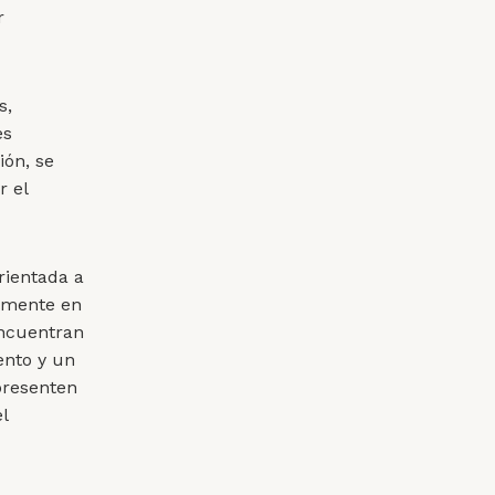
r
s,
es
ión, se
r el
rientada a
almente en
encuentran
ento y un
presenten
l