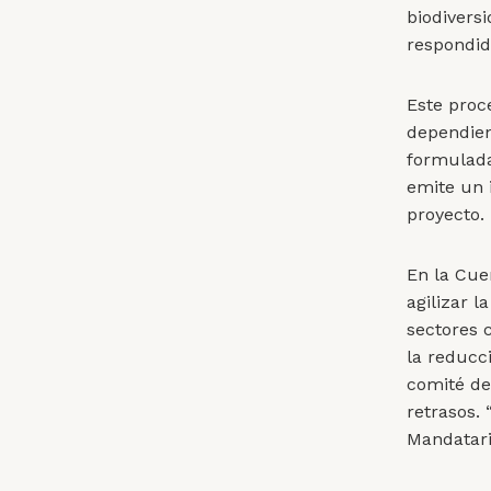
biodivers
respondida
Este proc
dependien
formuladas
emite un 
proyecto.
En la Cue
agilizar 
sectores 
la reducc
comité de
retrasos. 
Mandatari