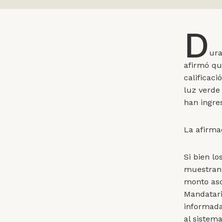
D
ura
afirmó qu
calificac
luz verde
han ingre
La afirma
Si bien lo
muestran 
monto aso
Mandatari
informada
al sistem