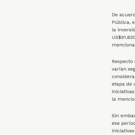
De acuerd
Pública, 
la inversi
US$91.830
mencionad
Respecto 
varían seg
considera
etapa de c
iniciativ
la mencio
Sin embar
ese períod
iniciativa