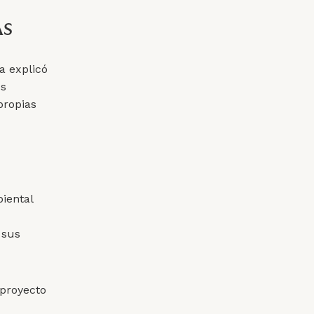
AS
a explicó
os
propias
biental
 sus
 proyecto