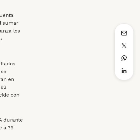
Cuenta
Al sumar
canza los
s
ultados
 se
ran en
 62
ncide con
IA durante
e a 79