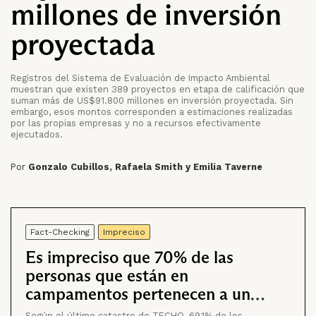
millones de inversión
proyectada
Registros del Sistema de Evaluación de Impacto Ambiental
muestran que existen 389 proyectos en etapa de calificación que
suman más de US$91.800 millones en inversión proyectada. Sin
embargo, esos montos corresponden a estimaciones realizadas
por las propias empresas y no a recursos efectivamente
ejecutados.
Por
Gonzalo Cubillos, Rafaela Smith y Emilia Taverne
Fact-Checking
Impreciso
Es impreciso que 70% de las
personas que están en
campamentos pertenecen a un
comité de vivienda
Según el último catastro de TECHO, 69,1% de los