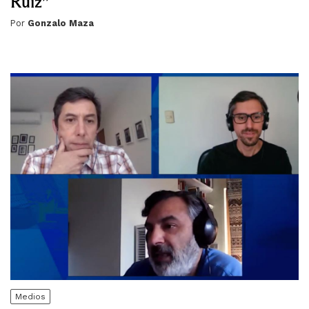
Ruiz”
Por
Gonzalo Maza
Medios