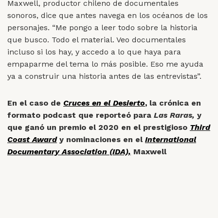
Maxwell, productor chileno de documentales
sonoros, dice que antes navega en los océanos de los
personajes. “Me pongo a leer todo sobre la historia
que busco. Todo el material. Veo documentales
incluso si los hay, y accedo a lo que haya para
empaparme del tema lo más posible. Eso me ayuda
ya a construir una historia antes de las entrevistas”.
En el caso de
Cruces en el Desierto
,
la crónica en
formato podcast que reporteó para
Las Raras,
y
que ganó un premio el 2020 en el prestigioso
Third
Coast Award
y nominaciones en el
International
Documentary Association (IDA),
Maxwell
rápidamente descubrió que la clave estaba en el
que terminó siendo el personaje principal, el
colombiano Álvaro Enciso
: un hombre retirado que
coloca cruces en los lugares del desierto de Sonora
donde han muerto inmigrantes que intentan buscar