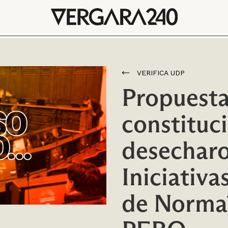
VERIFICA UDP
Propuest
constituci
desecharo
Iniciativa
de Norma