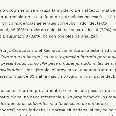
mo documento se analiza la incidencia en el texto final de
s que recibieron la cantidad de patrocinios necesarios. 23 
eron coincidencias generales con el borrador del texto
onal; 46 (59%) tuvieron coincidencias parciales; 6 (7,7%) n
ia alguna; y 3 (3,8%) no son posibles de analizar.
Franja Ciudadana x el Rechazo comentaron a este medio 
n
“tiraron a la basura”
es una
“expresión literaria para ind
as presentadas como IPN pese a haber juntado miles de fi
nsideradas”
. Por ejemplo, el proyecto ciudadano “Con mi p
resentó más de 60 mil firmas y no logró formar parte del b
o con el informe previamente mencionado, pese a que la 
stitucional no hace referencia a
“la propiedad de los fon
 las personas cotizantes ni a la elección de entidades
adoras”,
como indicaba la norma ciudadana, sí hay coinci