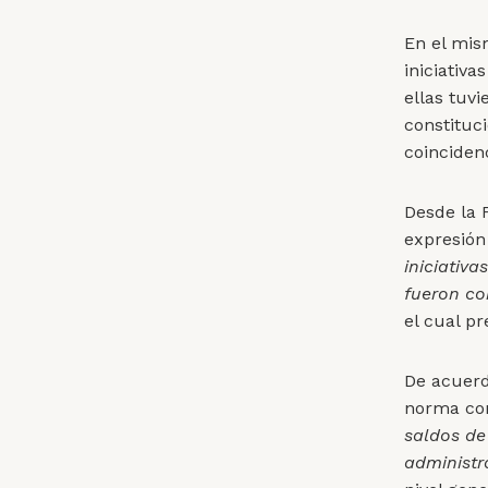
En el mis
iniciativa
ellas tuvi
constituci
coincidenc
Desde la 
expresió
iniciativ
fueron co
el cual p
De acuerd
norma con
saldos de
administr