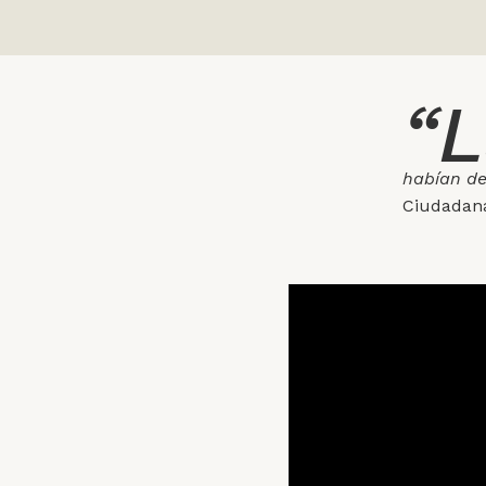
“L
habían de
Ciudadana