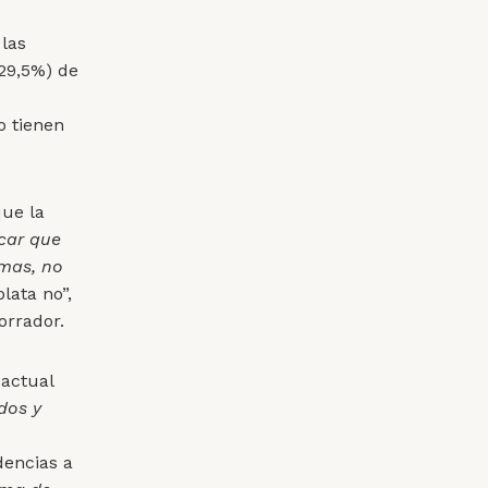
 las
(29,5%) de
o tienen
que la
icar que
rmas, no
lata no”,
orrador.
actual
dos y
dencias a