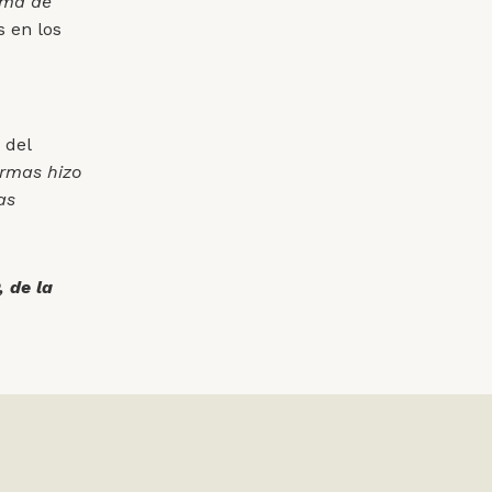
tema de
s en los
n
 del
ormas hizo
as
 de la