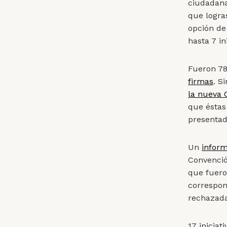
ciudadan
que logra
opción de
hasta 7 in
Fueron 78
firmas
. S
la nueva 
que éstas
presenta
Un
infor
Convenció
que fuero
correspon
rechazada
17 iniciat