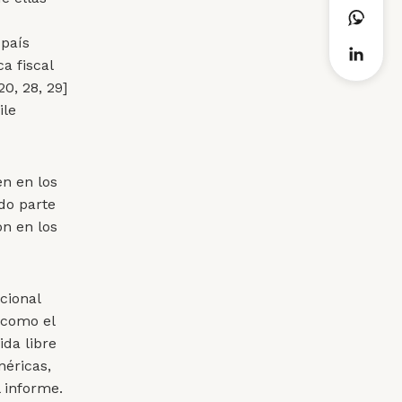
 país
ca fiscal
20, 28, 29]
ile
en en los
do parte
n en los
cional
 como el
ida libre
néricas,
l informe.