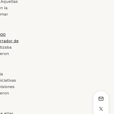
. Aquellas
n la
irmar
000
orrador de
tizaba
ueron
la
ciativas
misiones
ueron
de ellas