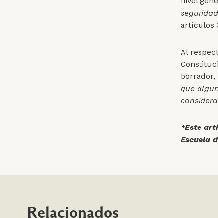
nivel gen
seguridad
artículos
Al respec
Constituc
borrador,
que algun
considera
*Este art
Escuela d
Relacionados