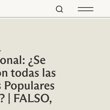
a
onal: ¿Se
n todas las
s Populares
? | FALSO,