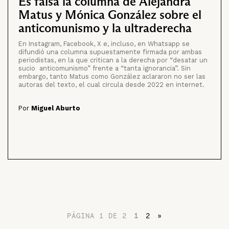
Es falsa la columna de Alejandra
Matus y Mónica González sobre el
anticomunismo y la ultraderecha
En Instagram, Facebook, X e, incluso, en Whatsapp se
difundió una columna supuestamente firmada por ambas
periodistas, en la que critican a la derecha por “desatar un
sucio anticomunismo” frente a “tanta ignorancia”. Sin
embargo, tanto Matus como González aclararon no ser las
autoras del texto, el cual circula desde 2022 en internet.
Por
Miguel Aburto
PÁGINA 1 DE 2
1
2
»