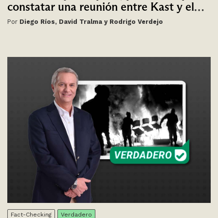
constatar una reunión entre Kast y el
carabinero Patricio Maturana
Por
Diego Ríos, David Tralma y Rodrigo Verdejo
Fact-Checking
Verdadero