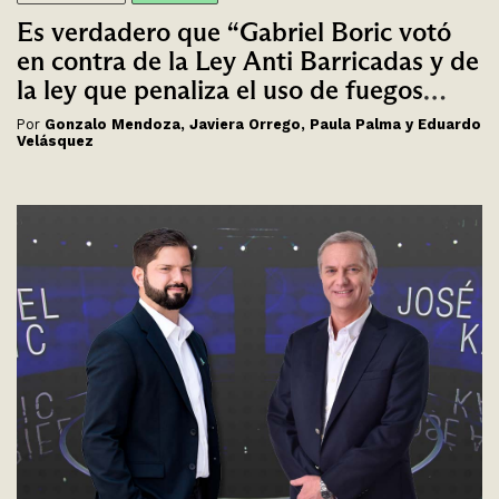
Es verdadero que “Gabriel Boric votó
en contra de la Ley Anti Barricadas y de
la ley que penaliza el uso de fuegos
artificiales”, como señaló José Antonio
Por
Gonzalo Mendoza, Javiera Orrego, Paula Palma y Eduardo
Kast
Velásquez