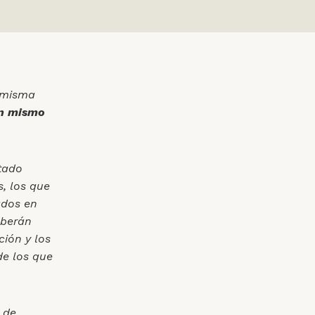
a misma
un mismo
stado
s, los que
ados en
eberán
ión y los
de los que
 de