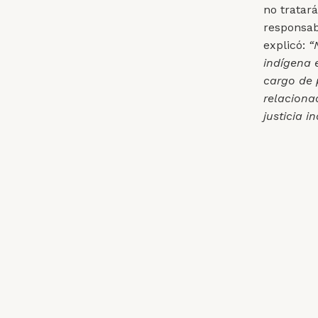
no tratar
responsab
explicó:
“
indígena 
cargo de 
relaciona
justicia 