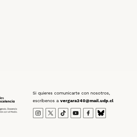
Fact-Checking
¿Sería la primera Constitución en
hablar de cambio climático? | FALSO,
PERO…
Si quieres comunicarte con nosotros,
Por
Ariadna Rodríguez y Rocío Romero
escríbenos a
vergara240@mail.udp.cl