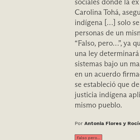
sociales donde la ex
Carolina Tohá, asegu
indígena […] solo se
personas de un mism
“Falso, pero…”, ya q
una ley determinará
sistemas bajo un ma
en un acuerdo firmad
se estableció que de
justicia indígena ap
mismo pueblo.
Por
Antonia Flores y Roc
Falso pero...