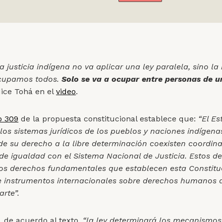
a justicia indígena no va aplicar una ley paralela, sino l
ocupamos todos.
Solo se va a ocupar entre personas de 
ice Tohá en el
video
.
o 309
de la propuesta constitucional establece que:
“El E
los sistemas jurídicos de los pueblos y naciones indígena
 de su derecho a la libre determinación coexisten coordin
de igualdad con el Sistema Nacional de Justicia. Estos d
los derechos fundamentales que establecen esta Constituc
e instrumentos internacionales sobre derechos humanos 
arte”.
 de acuerdo al texto,
“la ley determinará los mecanismos