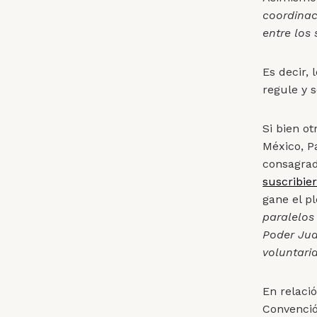
coordinac
entre los 
Es decir,
regule y 
Si bien o
México, P
consagrado
suscribie
gane el pl
paralelos
Poder Judi
voluntari
En relació
Convenció