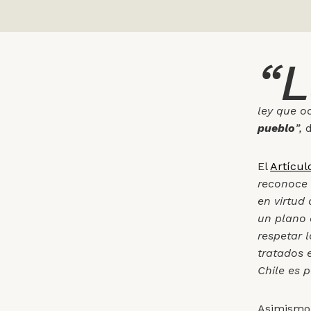
“L
ley que 
pueblo
”,
d
El
Artícul
reconoce 
en virtud
un plano 
respetar 
tratados 
Chile es p
Asimismo,