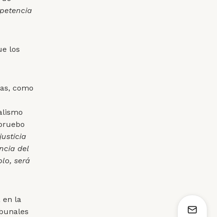
mpetencia
ue los
nas, como
ialismo
Apruebo
justicia
ncia del
lo, será
 en la
ibunales