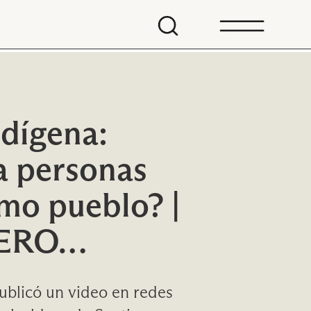
ndígena:
a personas
mo pueblo? |
PERO…
ublicó un video en redes