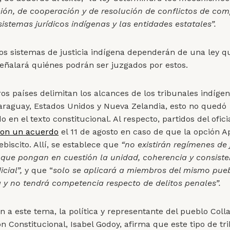
ión, de cooperación y de resolución de conflictos de co
sistemas jurídicos indígenas y las entidades estatales”.
 los sistemas de justicia indígena dependerán de una ley q
señalará quiénes podrán ser juzgados por estos.
tros países delimitan los alcances de los tribunales indíge
araguay, Estados Unidos y Nueva Zelandia, esto no quedó
 en el texto constitucional. Al respecto, partidos del ofic
ron un acuerdo
el 11 de agosto en caso de que la opción 
ebiscito. Allí, se establece que
“no existirán regímenes de 
 que pongan en cuestión la unidad, coherencia y consiste
cial”,
y que “
solo se aplicará a miembros del mismo pueb
a y no tendrá competencia respecto de delitos penales”.
n a este tema, la política y representante del pueblo Colla
n Constitucional, Isabel Godoy, afirma que este tipo de tr