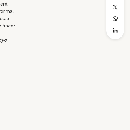
será
forma,
ticia
a hacer
aya