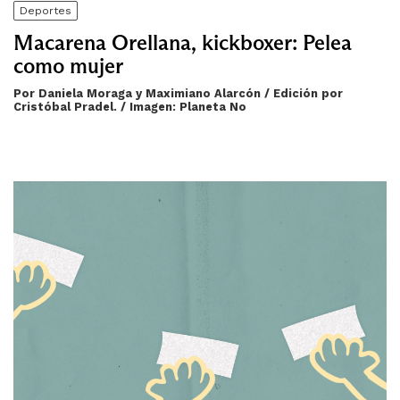
Deportes
Macarena Orellana, kickboxer: Pelea
como mujer
Por Daniela Moraga y Maximiano Alarcón / Edición por
Cristóbal Pradel. / Imagen: Planeta No