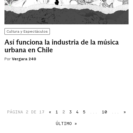
Cultura y Espectáculos
Así funciona la industria de la música
urbana en Chile
Por
Vergara 240
PÁGINA 2 DE 17
«
1
2
3
4
5
...
10
...
»
ÚLTIMO »